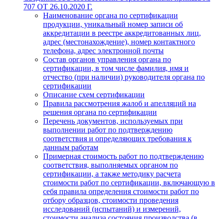
707 ОТ 26.10.2020 Г.
Наименование органа по сертификации
продукции, уникальный номер записи об
аккредитации в реестре аккредитованных лиц,
адрес (местонахождение), номер контактного
телефона, адрес электронной почты
Состав органов управления органа по
сертификации, в том числе фамилия, имя и
отчество (при наличии) руководителя органа по
сертификации
Описание схем сертификации
Правила рассмотрения жалоб и апелляций на
решения органа по сертификации
Перечень документов, используемых при
выполнении работ по подтверждению
соответствия и определяющих требования к
данным работам
Примерная стоимость работ по подтверждению
соответствия, выполняемых органом по
сертификации, а также методику расчета
стоимости работ по сертификации, включающую в
себя правила определения стоимости работ по
отбору образцов, стоимости проведения
исследований (испытаний) и измерений,
стоимости анализа состояния производства (в