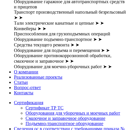
Оборудование гаражное для автотранспортных средств
и прицепов
Транспорт производственный напольный безрельсовый
➤
➤
Тали электрические канатные и цепные
➤
➤
Конвейеры
➤
➤
Приспособления для грузоподъемных операций
Оборудование подъемно-транспортное
➤
➤
Средства текущего ремонта
➤
➤
Оборудование для подъема и перемещения
➤
➤
Оборудование противокоррозионной обработки,
смазочное и заправочное
➤
➤
Оборудование для моечно-уборочных работ
➤
➤
О компании
Реализованные проекты
Статьи
Вопрос-ответ
Контакты
Сертификация
Сертификат ТР ТС
Оборудования для уборочных и моечных работ
Смазочное и заправочное оборудование
Подъемно-транспортное оборудование
Сведения ос в соответствии с требованиями приказа №