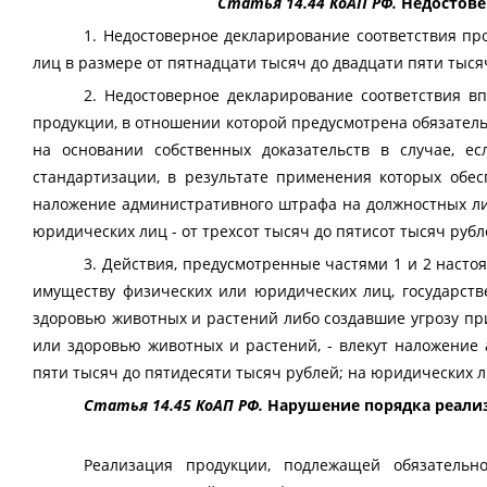
Статья 14.44 КоАП РФ.
Недостове
1. Недостоверное декларирование соответствия п
лиц в размере от пятнадцати тысяч до двадцати пяти тысяч
2. Недостоверное декларирование соответствия в
продукции, в отношении которой предусмотрена обязател
на основании собственных доказательств в случае, е
стандартизации, в результате применения которых обес
наложение административного штрафа на должностных лиц
юридических лиц - от трехсот тысяч до пятисот тысяч рубл
3. Действия, предусмотренные частями 1 и 2 наст
имуществу физических или юридических лиц, государст
здоровью животных и растений либо создавшие угрозу п
или здоровью животных и растений, - влекут наложение
пяти тысяч до пятидесяти тысяч рублей; на юридических л
Статья 14.45 КоАП РФ.
Нарушение порядка реали
Реализация продукции, подлежащей обязательно