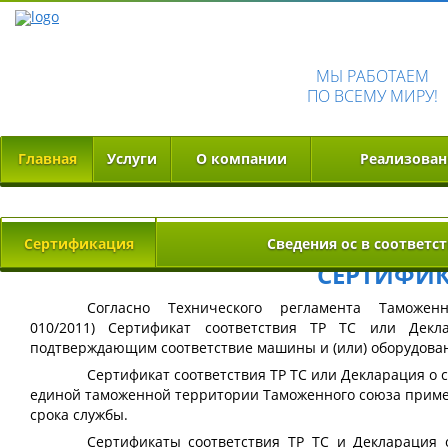
МЫ РАБОТАЕМ
ПО ВСЕМУ МИРУ!
Главная
Услуги
О компании
Реализован
Сертификация
Сведения ос в соответст
СЕРТИФИК
Согласно
Технического регламента
Таможенн
010/2011) Сертификат соответствия
ТР ТС
или Декл
подтверждающим соответствие машины и (или) оборудован
Сертификат соответствия
ТР ТС
или Декларация о 
единой таможенной территории Таможенного союза примен
срока службы.
Сертификаты соответствия ТР ТС и
Декларация 