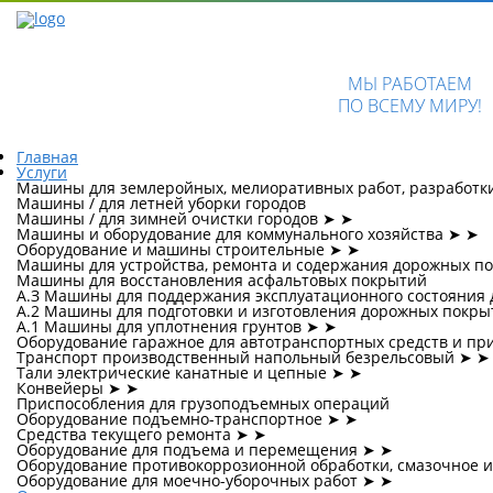
МЫ РАБОТАЕМ
ПО ВСЕМУ МИРУ!
Главная
Услуги
Машины для землеройных, мелиоративных работ, разработк
Машины / для летней уборки городов
Машины / для зимней очистки городов
➤
➤
Машины и оборудование для коммунального хозяйства
➤
➤
Оборудование и машины строительные
➤
➤
Машины для устройства, ремонта и содержания дорожных п
Машины для восстановления асфальтовых покрытий
А.З Машины для поддержания эксплуатационного состояния 
А.2 Машины для подготовки и изготовления дорожных покры
А.1 Машины для уплотнения грунтов
➤
➤
Оборудование гаражное для автотранспортных средств и пр
Транспорт производственный напольный безрельсовый
➤
➤
Тали электрические канатные и цепные
➤
➤
Конвейеры
➤
➤
Приспособления для грузоподъемных операций
Оборудование подъемно-транспортное
➤
➤
Средства текущего ремонта
➤
➤
Оборудование для подъема и перемещения
➤
➤
Оборудование противокоррозионной обработки, смазочное 
Оборудование для моечно-уборочных работ
➤
➤