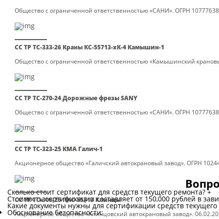
Общество с ограниченной ответственностью «САНИ». ОГРН 107776381
СС ТР ТС-333-26 Краны КС-55713-хК-4 Камышин-1
Общество с ограниченной ответственностью «Камышинский крановый з
СС ТР ТС-270-24 Дорожные фрезы SANY
Общество с ограниченной ответственностью «САНИ». ОГРН 1077763819
СС ТР ТС-323-25 КМА Галич-1
Акционерное общество «Галичский автокрановый завод». ОГРН 102440
Вопро
Сколько стоит сертификат для средств текущего ремонта?
+
Стоимость сертификации составляет от 150,000 рублей в зав
СС ТР ТС-308-25 ПКС-55713 Клинцы
Какие документы нужны для сертификации средств текущего
Обоснование безопасности;
Акционерное общество «Клинцовский автокрановый завод». 06.02.20