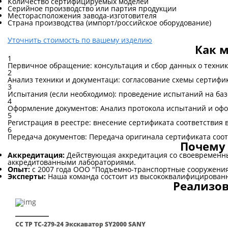
Количество сертифицируемых моделей
Серийное производство или партия продукции
Месторасположения завода-изготовителя
Страна производства (импорт/российское оборудование)
Уточнить стоимость по вашему изделию
Как 
1
Первичное обращение: консультация и сбор данных о техни
2
Анализ техники и документаци: согласование схемы сертифи
3
Испытания (если необходимо): проведение испытаний на ба
4
Оформление документов: Анализ протокола испытаний и оф
5
Регистрация в реестре: внесение сертификата соответствия 
6
Передача документов: Передача оригинала сертификата соо
Почему
Аккредитация:
Действующая аккредитация со своевременн
аккредитованными лабораториями.
Опыт:
с 2007 года ООО "Подъемно-транспортные сооружения
Эксперты:
Наша команда состоит из высококвалифицированн
Реализо
СС ТР ТС-279-24 Экскаватор SY2000 SANY