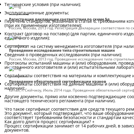
Технические условия (при наличии);
Эксплуатационные документы;
Регистрация декларации соответствия по схеме 5д
Перечень стандартов, указанных в статье 6, требованиям к
(при их применении изготовителем);
Россия, Москва, 2013 год. Регистрация декларации соответствия по с
Контракт (договор на поставку) (для партии, единичного изд
единичного изделия);
Сертификат на систему менеджмента изготовителя (при нали
Проведение исследование типа строительных машин
Сведения о проведенных исследованиях (при наличии);
Россия, Москва, 2013 год. Проведение исследование типа строител
Протоколы испытаний машины и (или) оборудования, прове
иностранного изготовителя и (или) испытательными лаборат
Сертификаты соответствия на материалы и комплектующие и
Проведение обязательной сертификации кранов
Сертификаты соответствия на данные машины и (или) обору
наличии);
Китай, г. Сюйчжоу, Июль 2014 года. Проведение обязательной серти
Другие документы, прямо или косвенно подтверждающие соо
настоящего технического регламента (при наличии).
Что такое сертификат соответствия для средств текущего ре
Это документ, который подтверждает, что ваше оборудовани
соответствует требованиям безопасности и стандартам качес
Как долго длится процесс сертификации?
+
Процесс сертификации занимает от 14 рабочих дней, в зави
документов.