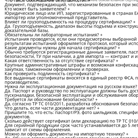
Что такое обоснование безопасности?
+
Документ, подтверждающий, что механизм безопасен при эк
Кто может быть заявителем?
+
Юридическое лицо или ИП, зарегистрированные в странах ЕАЭ
импортер или уполномоченный представитель.
Влияет ли грузоподъемность на процедуру сертификации?
+
Да. Грузоподъемность, диапазон высоты подъема и констру
доказательной базы.
Обязательны ли лабораторные испытания?
+
Испытания проводятся, если они предусмотрены выбранной с
результатам испытаний оформляется протокол, который испо
Какие документы нужны для начала сертификации?
+
Обычно требуются регистрационные данные заявителя, паспо
безопасности, ТУ при наличии, а для импорта — контракт и и
Какая ответственность за отсутствие сертификата?
+
Крупные административные штрафы и возможная конфискаци
закупках, таможенном оформлении и проверках.
Как проверить подлинность сертификата?
+
Все выданные сертификаты вносятся в единый реестр ФСА, 
производителю.
Нужна ли эксплуатационная документация на русском языке?
Да. Паспорт и руководство по эксплуатации должны быть дос
пусконаладки, безопасной эксплуатации и обслуживания обо
Требуется ли обоснование безопасности?
+
Да, согласно ТР ТС 010/2011, разработка обоснования безопа
Что делать, если части документации нет?
+
Пришлите то, что есть: паспорт/РЭ, фото шильдиков, спец
документов.
Сколько действует сертификат (или декларация) по ТР ТС 010
Для серийной продукции срок часто устанавливается до 5 ле
зависит от схемы оформления.
Можно ли оформить документы на импортную технику?
+