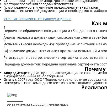
Страна производства (импорт/российское оборудование)
Месторасположения завода-изготовителя
Грузоподъемность и наличие предохранительных узлов
Полнота технической документации и необходимость лабор
Уточнить стоимость по вашему изделию
Как 
1
Первичное обращение: консультация и сбор данных о техни
2
Анализ техники и документаци: согласование схемы сертифи
3
Испытания (если необходимо): проведение испытаний на ба
4
Оформление документов: Анализ протокола испытаний и оф
5
Регистрация в реестре: внесение сертификата соответствия 
6
Передача документов: Передача оригинала сертификата соо
Почему
Аккредитация:
Действующая аккредитация со своевременн
аккредитованными лабораториями.
Опыт:
с 2007 года ООО "Подъемно-транспортные сооружения
Эксперты:
Наша команда состоит из высококвалифицированн
Реализо
СС ТР ТС-279-24 Экскаватор SY2000 SANY