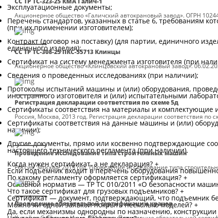
СС ТР ТС-323-25 КМА Галич-1
Эксплуатационные документы;
Акционерное общество «Галичский автокрановый завод». ОГРН 102440
Перечень стандартов, указанных в статье 6, требованиям к
(при их применении изготовителем);
Контракт (договор на поставку) (для партии, единичного изд
единичного изделия);
СС ТР ТС-308-25 ПКС-55713 Клинцы
Сертификат на систему менеджмента изготовителя (при нали
Акционерное общество «Клинцовский автокрановый завод». 06.02.20
Сведения о проведенных исследованиях (при наличии);
Протоколы испытаний машины и (или) оборудования, прове
иностранного изготовителя и (или) испытательными лаборат
Регистрация декларации соответствия по схеме 5д
Сертификаты соответствия на материалы и комплектующие и
Россия, Москва, 2013 год. Регистрация декларации соответствия по с
Сертификаты соответствия на данные машины и (или) обору
наличии);
Другие документы, прямо или косвенно подтверждающие соо
настоящего технического регламента (при наличии).
Проведение исследование типа строительных машин
Когда нужен сертификат, а не декларация?
+
Россия, Москва, 2013 год. Проведение исследование типа строител
Если подъемник входит в перечень оборудования повышенно
По какому регламенту оформляется сертификация?
+
Основной норматив — ТР ТС 010/2011 «О безопасности машин
Что такое сертификат для грузовых подъемников?
+
Сертификат — документ, подтверждающий, что подъемник без
Проведение обязательной сертификации кранов
Можно ли одной заявкой покрыть несколько моделей?
+
Да, если механизмы однородны по назначению, конструкции
Китай, г. Сюйчжоу, Июль 2014 года. Проведение обязательной серти