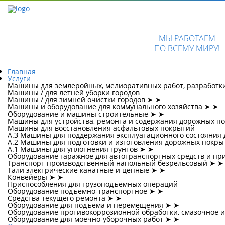
МЫ РАБОТАЕМ
ПО ВСЕМУ МИРУ!
Главная
Услуги
Машины для землеройных, мелиоративных работ, разработк
Машины / для летней уборки городов
Машины / для зимней очистки городов
➤
➤
Машины и оборудование для коммунального хозяйства
➤
➤
Оборудование и машины строительные
➤
➤
Машины для устройства, ремонта и содержания дорожных п
Машины для восстановления асфальтовых покрытий
А.З Машины для поддержания эксплуатационного состояния 
А.2 Машины для подготовки и изготовления дорожных покры
А.1 Машины для уплотнения грунтов
➤
➤
Оборудование гаражное для автотранспортных средств и пр
Транспорт производственный напольный безрельсовый
➤
➤
Тали электрические канатные и цепные
➤
➤
Конвейеры
➤
➤
Приспособления для грузоподъемных операций
Оборудование подъемно-транспортное
➤
➤
Средства текущего ремонта
➤
➤
Оборудование для подъема и перемещения
➤
➤
Оборудование противокоррозионной обработки, смазочное 
Оборудование для моечно-уборочных работ
➤
➤