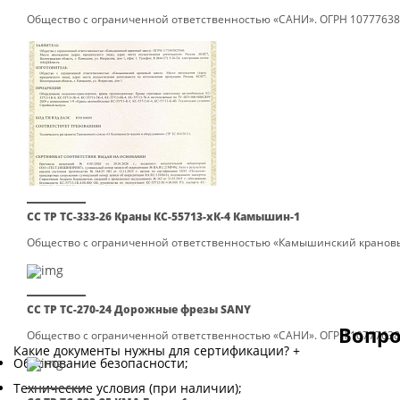
Общество с ограниченной ответственностью «САНИ». ОГРН 107776381
СС ТР ТС-333-26 Краны КС-55713-хК-4 Камышин-1
Общество с ограниченной ответственностью «Камышинский крановый з
СС ТР ТС-270-24 Дорожные фрезы SANY
Вопро
Общество с ограниченной ответственностью «САНИ». ОГРН 1077763819
Какие документы нужны для сертификации?
+
Обоснование безопасности;
Технические условия (при наличии);